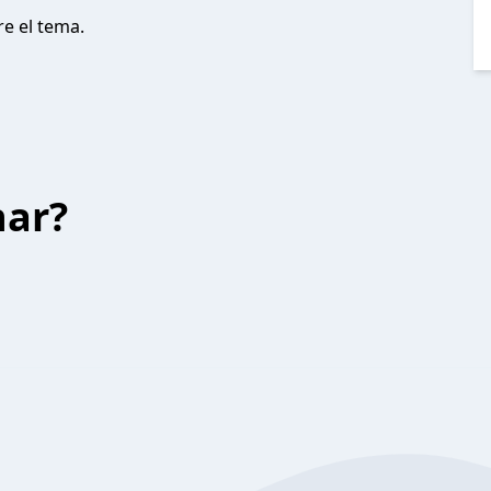
re el tema.
har?