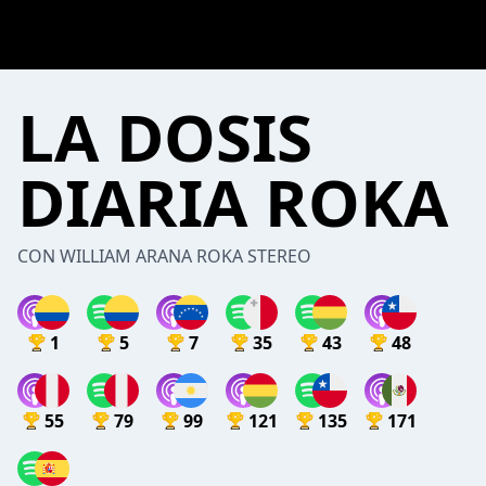
LA DOSIS
DIARIA ROKA
CON WILLIAM ARANA ROKA STEREO
1
5
7
35
43
48
55
79
99
121
135
171