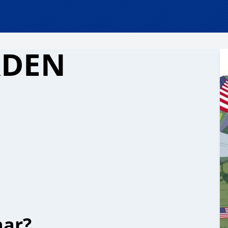
RDEN
har?