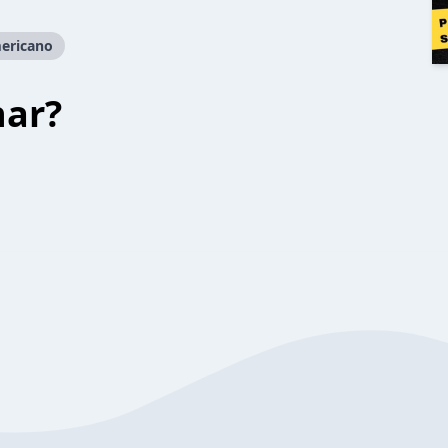
ericano
har?