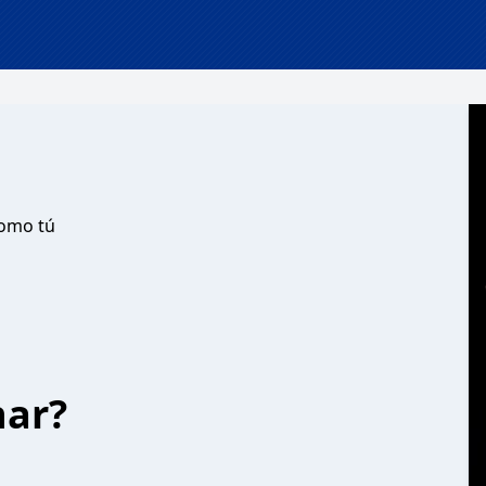
como tú
har?