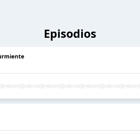
Episodios
Durmiente
a