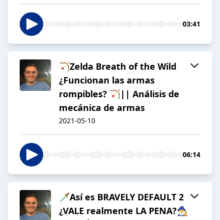
03:41
🏹Zelda Breath of the Wild
¿Funcionan las armas
rompibles? 🏹|| Análisis de
mecánica de armas
2021-05-10
06:14
🗡️Así es BRAVELY DEFAULT 2
¿VALE realmente LA PENA?🧙‍♂️