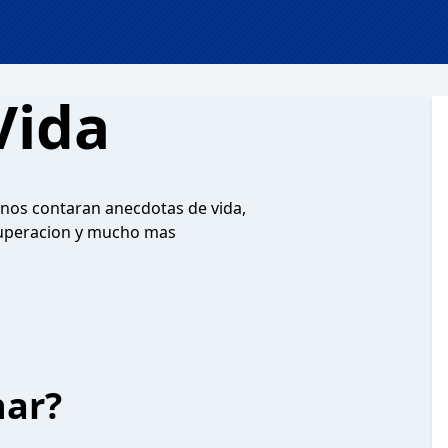
Vida
 nos contaran anecdotas de vida,
e superacion y mucho mas
har?