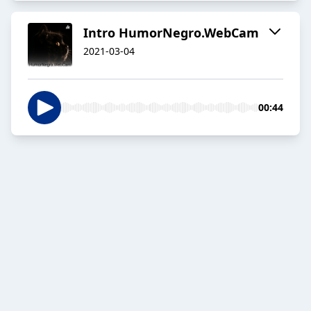
Intro HumorNegro.WebCam
2021-03-04
00:44