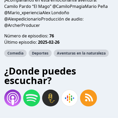
¡Acompáñanos en esta emocionante aventura!
Camilo Pardo “El Mago” @CamiloPmagiaMario Peña
@Mario_xperienciaAlex Londoño
@AlexpedicionarioProducción de audio:
@ArcherProducer
Número de episodios:
76
Último episodio:
2025-02-26
Comedia
Deportes
Aventuras en la naturaleza
¿Donde puedes
escuchar?