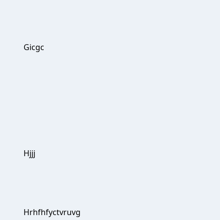
Gicgc
Hjjj
Hrhfhfyctvruvg