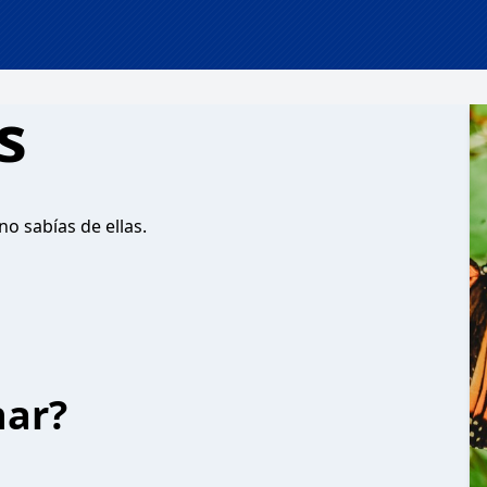
s
o sabías de ellas.
har?