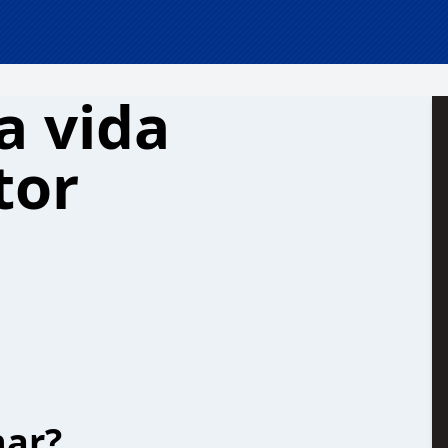
a vida
tor
har?