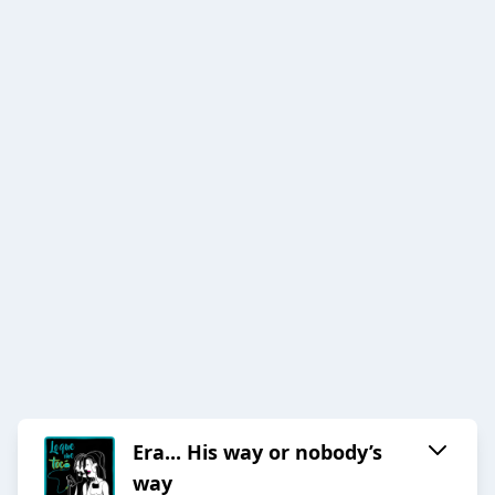
Era... His way or nobody’s
way