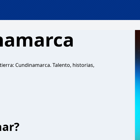
namarca
ierra: Cundinamarca. Talento, historias,
har?