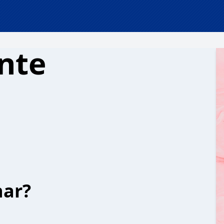
nte
har?