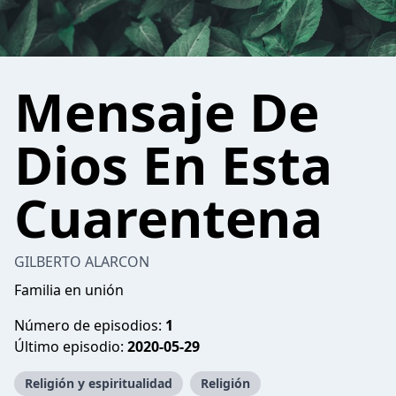
Mensaje De
Dios En Esta
Cuarentena
GILBERTO ALARCON
Familia en unión
Número de episodios:
1
Último episodio:
2020-05-29
Religión y espiritualidad
Religión