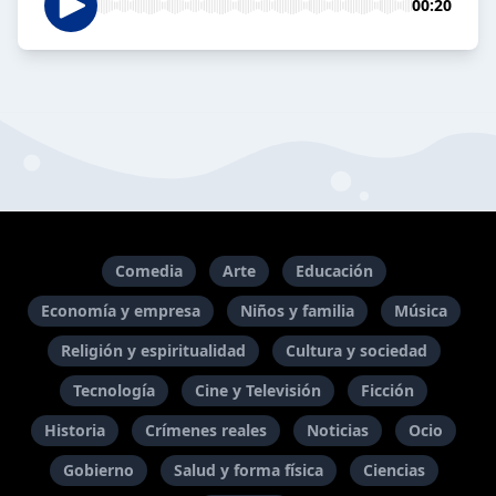
00:20
Comedia
Arte
Educación
Economía y empresa
Niños y familia
Música
Religión y espiritualidad
Cultura y sociedad
Tecnología
Cine y Televisión
Ficción
Historia
Crímenes reales
Noticias
Ocio
Gobierno
Salud y forma física
Ciencias