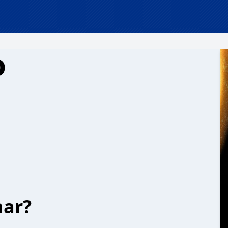
o
har?