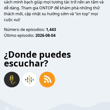
sách minh bạch giúp mọi tương tác trở nên an tâm và
dễ dàng. Tham gia ONTOP để khám phá những thử
thách mới, cập nhật xu hướng sớm và “on top” mọi
cuộc vui!
Número de episodios:
1,443
Último episodio:
2026-08-04
¿Donde puedes
escuchar?