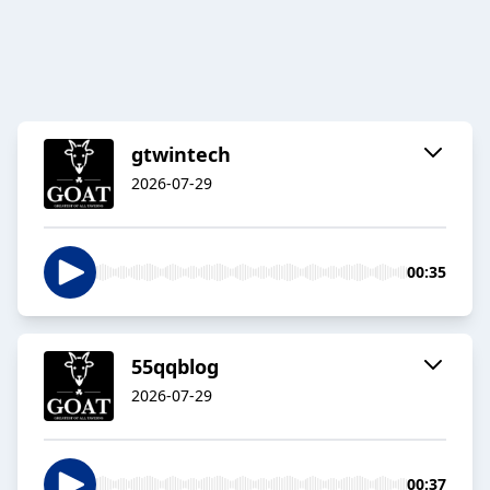
gtwintech
2026-07-29
00:35
55qqblog
2026-07-29
00:37