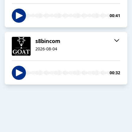
00:41
s8bincom
2026-08-04
00:32