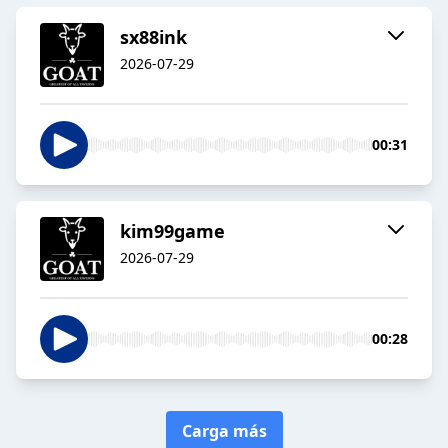
sx88ink
2026-07-29
00:31
kim99game
2026-07-29
00:28
Carga más