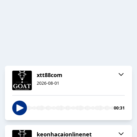
xtt88com
2026-08-01
00:31
keonhacaionlinenet