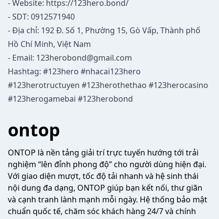
- Website:
https://123hero.bond/
- SDT: 0912571940
- Địa chỉ: 192 Đ. Số 1, Phường 15, Gò Vấp, Thành phố
Hồ Chí Minh, Việt Nam
- Email:
123herobond@gmail.com
Hashtag: #123hero #nhacai123hero
#123herotructuyen #123herothethao #123herocasino
#123herogamebai #123herobond
ontop
ONTOP là nền tảng giải trí trực tuyến hướng tới trải
nghiệm “lên đỉnh phong độ” cho người dùng hiện đại.
Với giao diện mượt, tốc độ tải nhanh và hệ sinh thái
nội dung đa dạng, ONTOP giúp bạn kết nối, thư giãn
và cạnh tranh lành mạnh mỗi ngày. Hệ thống bảo mật
chuẩn quốc tế, chăm sóc khách hàng 24/7 và chính