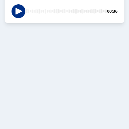
00:36