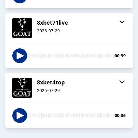
8xbet71live
2026-07-29
00:39
8xbet4top
2026-07-29
00:36