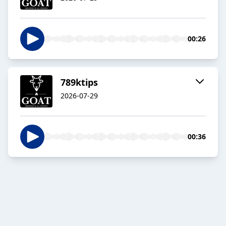
00:26
789ktips
2026-07-29
00:36