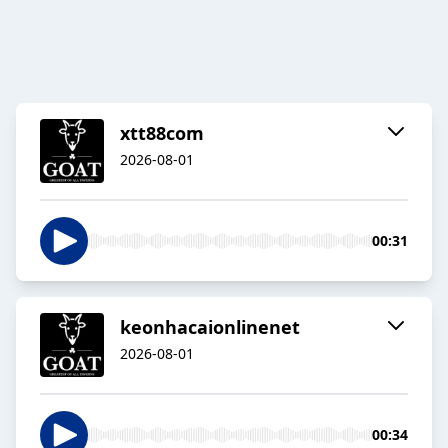
xtt88com
2026-08-01
00:31
keonhacaionlinenet
2026-08-01
00:34