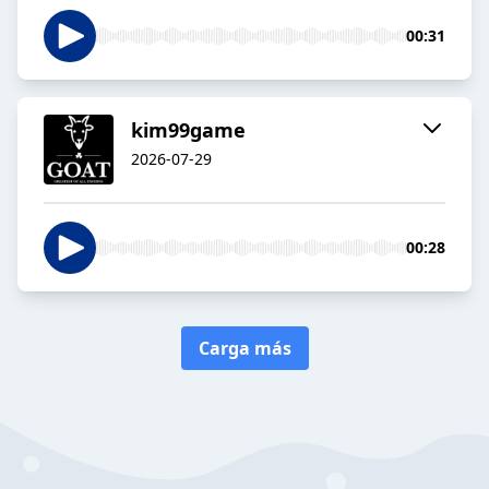
00:31
kim99game
2026-07-29
00:28
Carga más