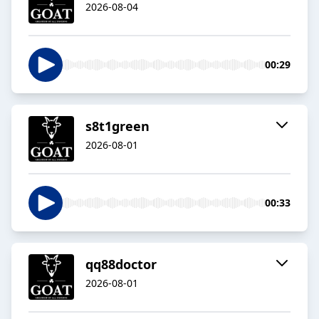
2026-08-04
00:29
s8t1green
2026-08-01
00:33
qq88doctor
2026-08-01