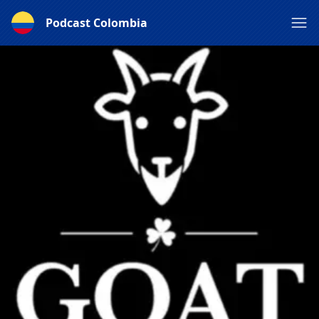
Podcast Colombia