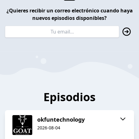
¿Quieres recibir un correo electrónico cuando haya
nuevos episodios disponibles?
Episodios
okfuntechnology
2026-08-04