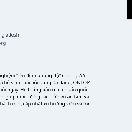
angladesh
org
i nghiệm “lên đỉnh phong độ” cho người
 và hệ sinh thái nội dung đa dạng, ONTOP
 mỗi ngày. Hệ thống bảo mật chuẩn quốc
ch giúp mọi tương tác trở nên an tâm và
ách mới, cập nhật xu hướng sớm và “on