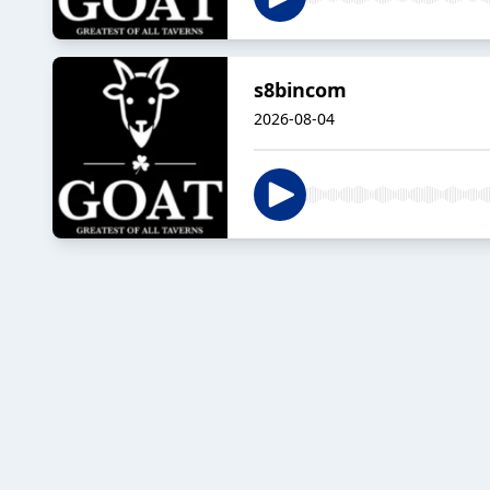
s8bincom
2026-08-04