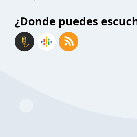
¿Donde puedes escuc