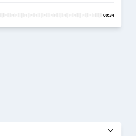
00:34