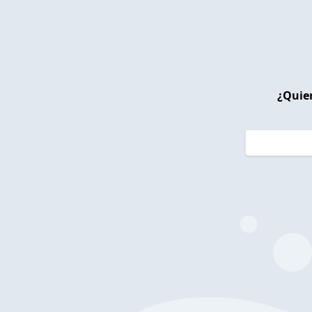
¿Quier