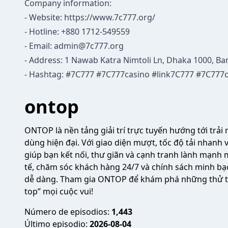
Company information:
- Website:
https://www.7c777.org/
- Hotline: +880 1712-549559
- Email:
admin@7c777.org
- Address: 1 Nawab Katra Nimtoli Ln, Dhaka 1000, B
- Hashtag: #7C777 #7C777casino #link7C777 #7C777
ontop
ONTOP là nền tảng giải trí trực tuyến hướng tới trả
dùng hiện đại. Với giao diện mượt, tốc độ tải nhanh
giúp bạn kết nối, thư giãn và cạnh tranh lành mạnh
tế, chăm sóc khách hàng 24/7 và chính sách minh bạ
dễ dàng. Tham gia ONTOP để khám phá những thử th
top” mọi cuộc vui!
Número de episodios:
1,443
Último episodio:
2026-08-04