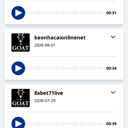
00:31
keonhacaionlinenet
2026-08-01
00:34
8xbet71live
2026-07-29
00:39