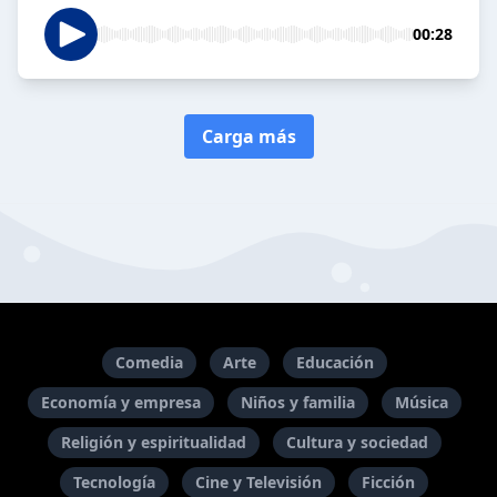
00:28
Carga más
Comedia
Arte
Educación
Economía y empresa
Niños y familia
Música
Religión y espiritualidad
Cultura y sociedad
Tecnología
Cine y Televisión
Ficción