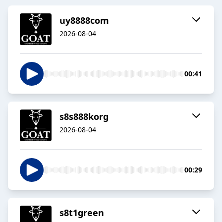
uy8888com
2026-08-04
00:41
s8s888korg
2026-08-04
00:29
s8t1green