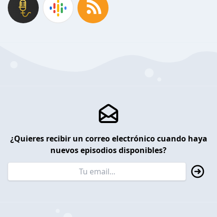
¿Quieres recibir un correo electrónico cuando haya
nuevos episodios disponibles?