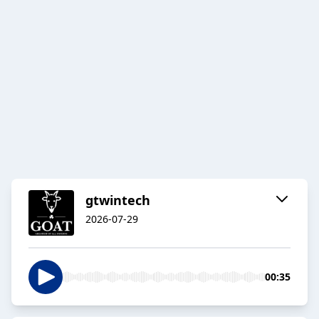
gtwintech
2026-07-29
00:35