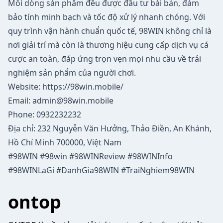
Mỗi dòng sản phẩm đều được đầu tư bài bản, đảm
bảo tính minh bạch và tốc độ xử lý nhanh chóng. Với
quy trình vận hành chuẩn quốc tế, 98WIN không chỉ là
nơi giải trí mà còn là thương hiệu cung cấp dịch vụ cá
cược an toàn, đáp ứng trọn vẹn mọi nhu cầu về trải
nghiệm sản phẩm của người chơi.
Website:
https://98win.mobile/
Email:
admin@98win.mobile
Phone: 0932232232
Địa chỉ: 232 Nguyễn Văn Hưởng, Thảo Điền, An Khánh,
Hồ Chí Minh 700000, Việt Nam
#98WIN #98win #98WINReview #98WINInfo
#98WINLaGi #DanhGia98WIN #TraiNghiem98WIN
ontop