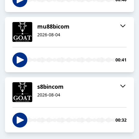
mu88bicom
2026-08-04
00:41
s8bincom
2026-08-04
00:32