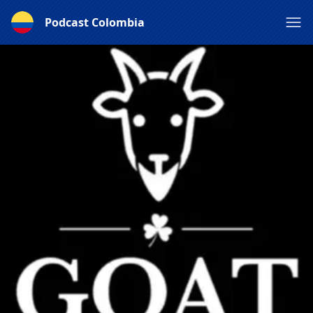
Podcast Colombia