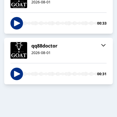
2026-08-01
00:33
qq88doctor
2026-08-01
00:31