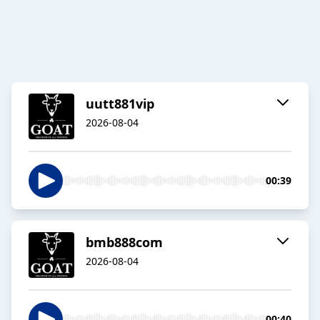
uutt881vip
2026-08-04
00:39
bmb888com
2026-08-04
00:40