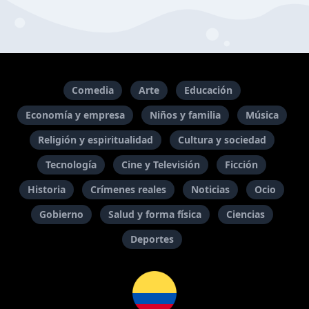
Comedia
Arte
Educación
Economía y empresa
Niños y familia
Música
Religión y espiritualidad
Cultura y sociedad
Tecnología
Cine y Televisión
Ficción
Historia
Crímenes reales
Noticias
Ocio
Gobierno
Salud y forma física
Ciencias
Deportes