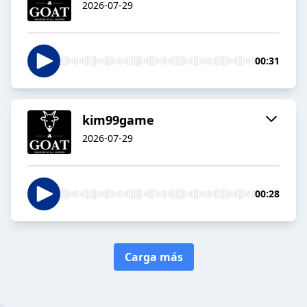
2026-07-29
00:31
kim99game
2026-07-29
00:28
Carga más