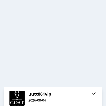
uutt881vip
2026-08-04