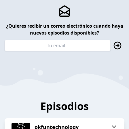
¿Quieres recibir un correo electrónico cuando haya
nuevos episodios disponibles?
Episodios
okfuntechnology