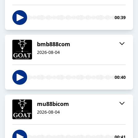
00:39
bmb888com
2026-08-04
00:40
mu88bicom
2026-08-04
00:41