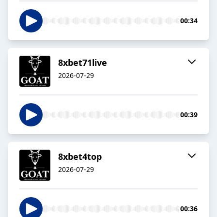
00:34
8xbet71live
2026-07-29
00:39
8xbet4top
2026-07-29
00:36