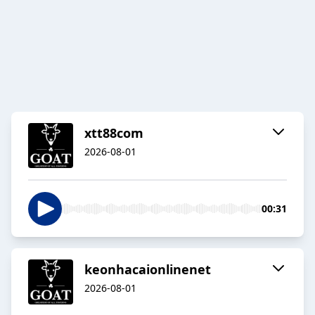
xtt88com
2026-08-01
00:31
keonhacaionlinenet
2026-08-01