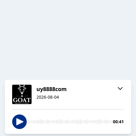
uy8888com
2026-08-04
00:41