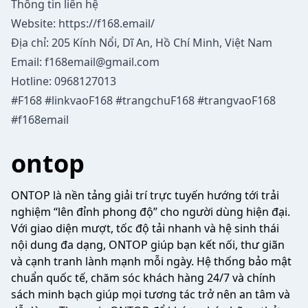
Thông tin liên hệ
Website:
https://f168.email/
Địa chỉ: 205 Kính Nổi, Dĩ An, Hồ Chí Minh, Việt Nam
Email:
f168email@gmail.com
Hotline: 0968127013
#F168 #linkvaoF168 #trangchuF168 #trangvaoF168
#f168email
ontop
ONTOP là nền tảng giải trí trực tuyến hướng tới trải
nghiệm “lên đỉnh phong độ” cho người dùng hiện đại.
Với giao diện mượt, tốc độ tải nhanh và hệ sinh thái
nội dung đa dạng, ONTOP giúp bạn kết nối, thư giãn
và cạnh tranh lành mạnh mỗi ngày. Hệ thống bảo mật
chuẩn quốc tế, chăm sóc khách hàng 24/7 và chính
sách minh bạch giúp mọi tương tác trở nên an tâm và