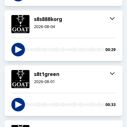
s8s888korg
2026-08-04
00:29
s8t1green
2026-08-01
00:33