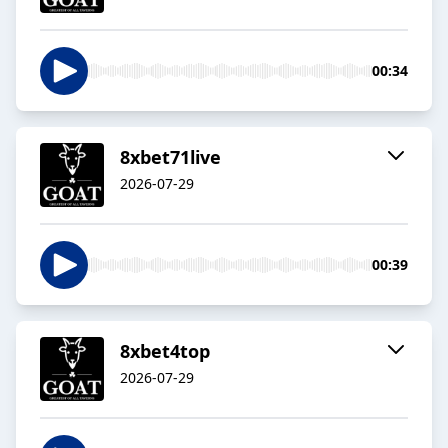
00:34
8xbet71live
2026-07-29
00:39
8xbet4top
2026-07-29