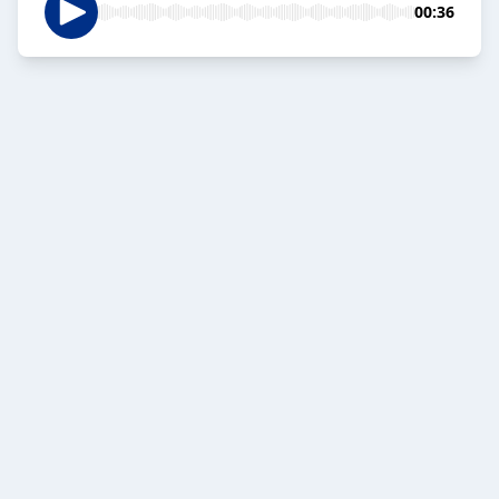
00:36