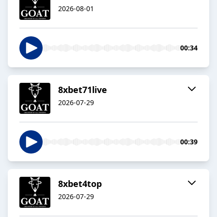
2026-08-01
00:34
8xbet71live
2026-07-29
00:39
8xbet4top
2026-07-29