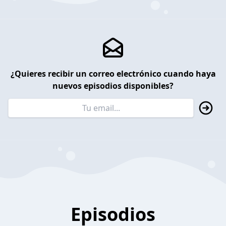
¿Quieres recibir un correo electrónico cuando haya
nuevos episodios disponibles?
Episodios