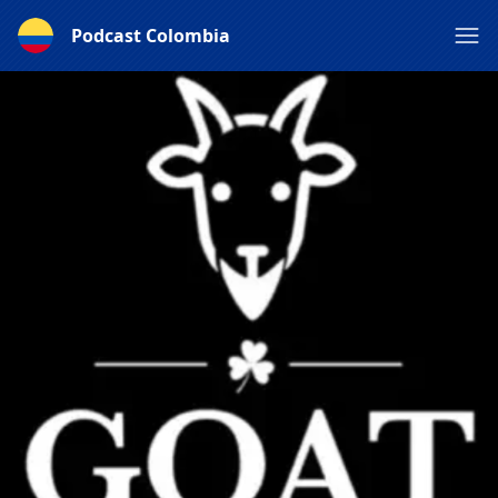
Podcast Colombia