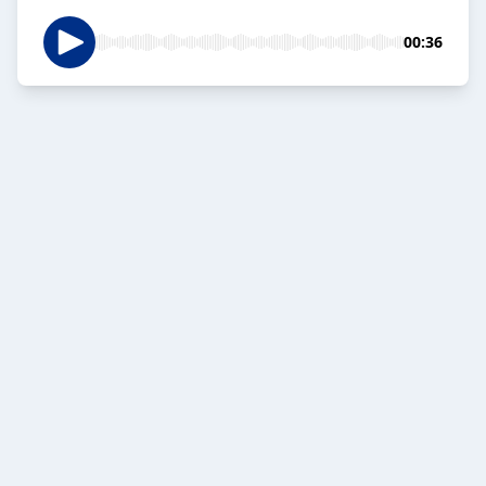
00:36