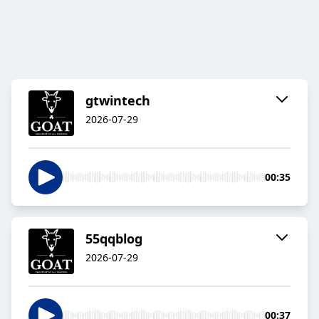
gtwintech
2026-07-29
00:35
55qqblog
2026-07-29
00:37