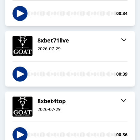
00:34
8xbet71live
2026-07-29
00:39
8xbet4top
2026-07-29
00:36