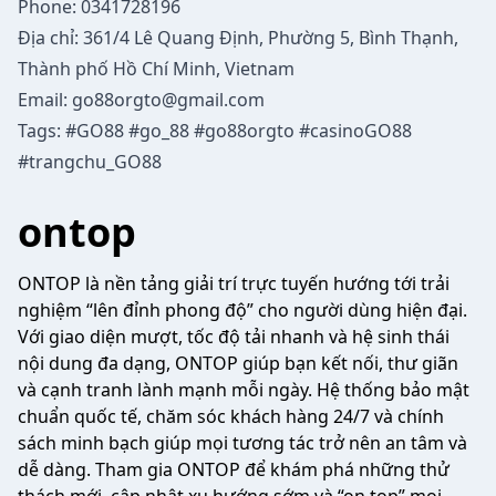
Phone: 0341728196
Địa chỉ: 361/4 Lê Quang Định, Phường 5, Bình Thạnh,
Thành phố Hồ Chí Minh, Vietnam
Email:
go88orgto@gmail.com
Tags: #GO88 #go_88 #go88orgto #casinoGO88
#trangchu_GO88
ontop
ONTOP là nền tảng giải trí trực tuyến hướng tới trải
nghiệm “lên đỉnh phong độ” cho người dùng hiện đại.
Với giao diện mượt, tốc độ tải nhanh và hệ sinh thái
nội dung đa dạng, ONTOP giúp bạn kết nối, thư giãn
và cạnh tranh lành mạnh mỗi ngày. Hệ thống bảo mật
chuẩn quốc tế, chăm sóc khách hàng 24/7 và chính
sách minh bạch giúp mọi tương tác trở nên an tâm và
dễ dàng. Tham gia ONTOP để khám phá những thử