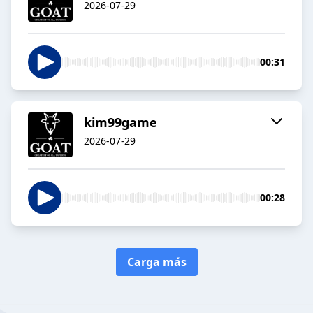
2026-07-29
00:31
kim99game
2026-07-29
00:28
Carga más