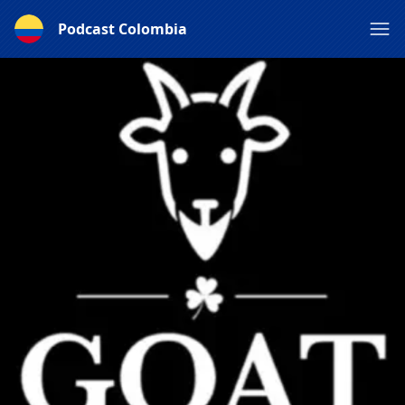
Podcast Colombia