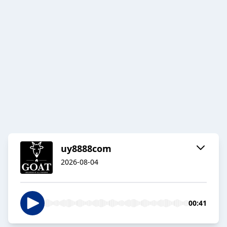
uy8888com
2026-08-04
00:41