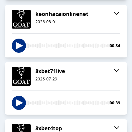
keonhacaionlinenet
2026-08-01
00:34
8xbet71live
2026-07-29
00:39
8xbet4top