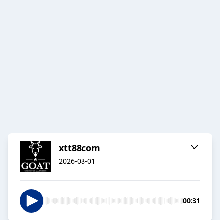
xtt88com
2026-08-01
00:31