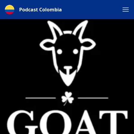
Podcast Colombia