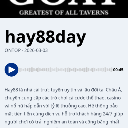
hay88day
ONTOP · 2026-03-03
00:45
Hay88
là nhà cái trực tuyến uy tín và lâu đời tại Châu Á,
chuyên cung cấp các trò chơi cá cược thể thao, casino
và nổ hũ hấp dẫn với tỷ lệ thưởng cao. Hệ thống bảo
mật tiên tiến cùng dịch vụ hỗ trợ khách hàng 24/7 giúp
người chơi có trải nghiệm an toàn và công bằng nhất.