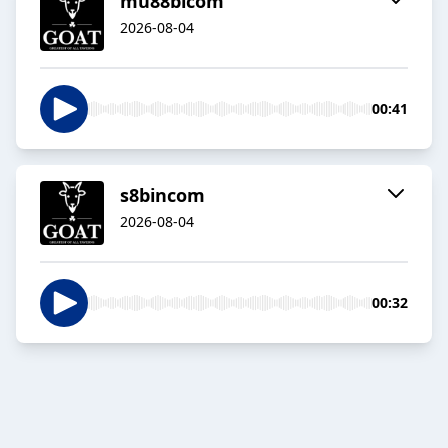
mu88bicom
2026-08-04
00:41
s8bincom
2026-08-04
00:32