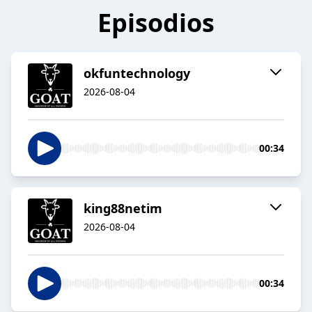
Episodios
okfuntechnology
2026-08-04
00:34
king88netim
2026-08-04
00:34