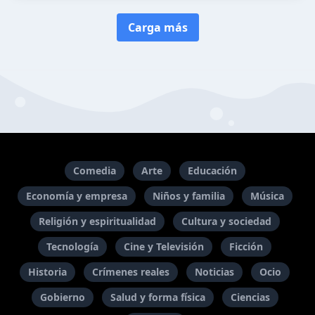
Carga más
Comedia
Arte
Educación
Economía y empresa
Niños y familia
Música
Religión y espiritualidad
Cultura y sociedad
Tecnología
Cine y Televisión
Ficción
Historia
Crímenes reales
Noticias
Ocio
Gobierno
Salud y forma física
Ciencias