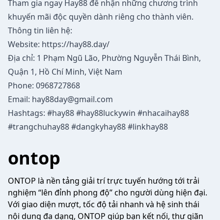
Tham gia ngay Hay88 để nhận những chương trình
khuyến mãi độc quyền dành riêng cho thành viên.
Thông tin liên hệ:
Website:
https://hay88.day/
Địa chỉ: 1 Phạm Ngũ Lão, Phường Nguyễn Thái Bình,
Quận 1, Hồ Chí Minh, Việt Nam
Phone: 0968727868
Email:
hay88day@gmail.com
Hashtags: #hay88 #hay88luckywin #nhacaihay88
#trangchuhay88 #dangkyhay88 #linkhay88
ontop
ONTOP là nền tảng giải trí trực tuyến hướng tới trải
nghiệm “lên đỉnh phong độ” cho người dùng hiện đại.
Với giao diện mượt, tốc độ tải nhanh và hệ sinh thái
nội dung đa dạng, ONTOP giúp bạn kết nối, thư giãn