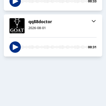
00:33
qq88doctor
2026-08-01
00:31