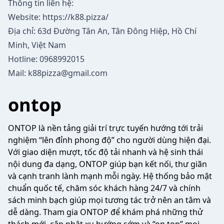
Thông tin liên hệ:
Website:
https://k88.pizza/
Địa chỉ: 63d Đường Tân An, Tân Đông Hiệp, Hồ Chí
Minh, Việt Nam
Hotline: 0968992015
Mail:
k88pizza@gmail.com
ontop
ONTOP là nền tảng giải trí trực tuyến hướng tới trải
nghiệm “lên đỉnh phong độ” cho người dùng hiện đại.
Với giao diện mượt, tốc độ tải nhanh và hệ sinh thái
nội dung đa dạng, ONTOP giúp bạn kết nối, thư giãn
và cạnh tranh lành mạnh mỗi ngày. Hệ thống bảo mật
chuẩn quốc tế, chăm sóc khách hàng 24/7 và chính
sách minh bạch giúp mọi tương tác trở nên an tâm và
dễ dàng. Tham gia ONTOP để khám phá những thử