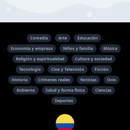
Comedia
Arte
Educación
Economía y empresa
Niños y familia
Música
Religión y espiritualidad
Cultura y sociedad
Tecnología
Cine y Televisión
Ficción
Historia
Crímenes reales
Noticias
Ocio
Gobierno
Salud y forma física
Ciencias
Deportes