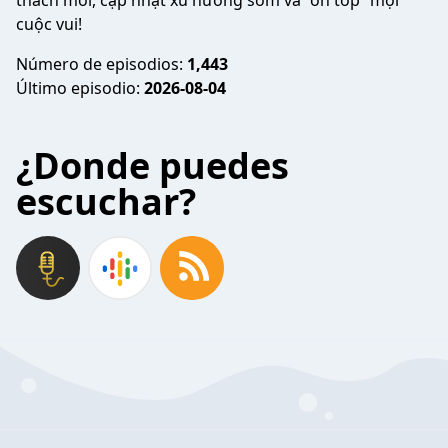
thách mới, cập nhật xu hướng sớm và “on top” mọi
cuộc vui!
Número de episodios:
1,443
Último episodio:
2026-08-04
¿Donde puedes
escuchar?