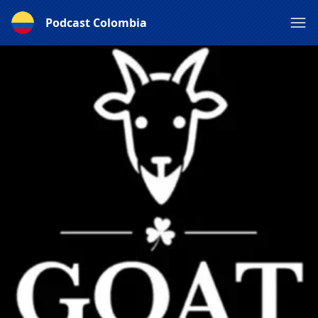
Podcast Colombia