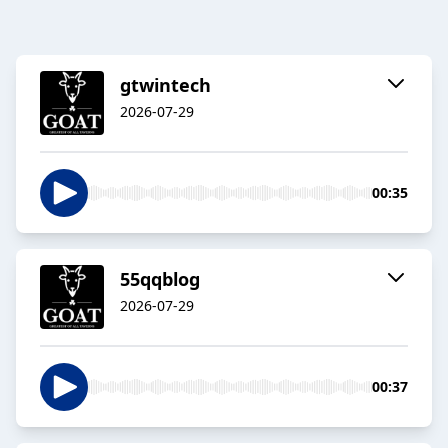
gtwintech
2026-07-29
00:35
55qqblog
2026-07-29
00:37