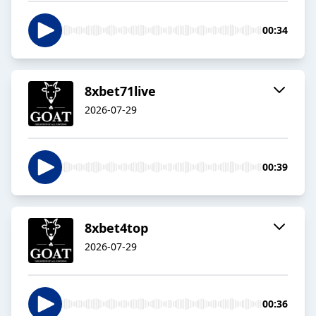
00:34
8xbet71live
2026-07-29
00:39
8xbet4top
2026-07-29
00:36