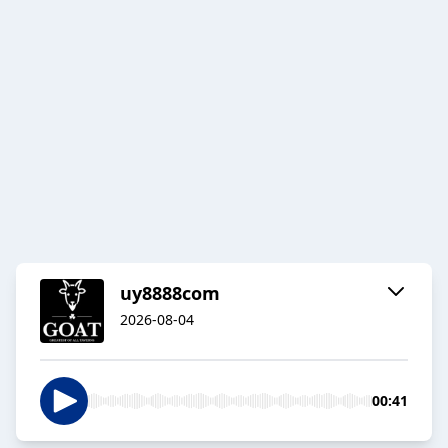
uy8888com
2026-08-04
00:41