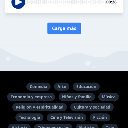
00:28
Carga más
Comedia
Arte
Educación
Economía y empresa
Niños y familia
Música
Religión y espiritualidad
Cultura y sociedad
Tecnología
Cine y Televisión
Ficción
Historia
Crímenes reales
Noticias
Ocio