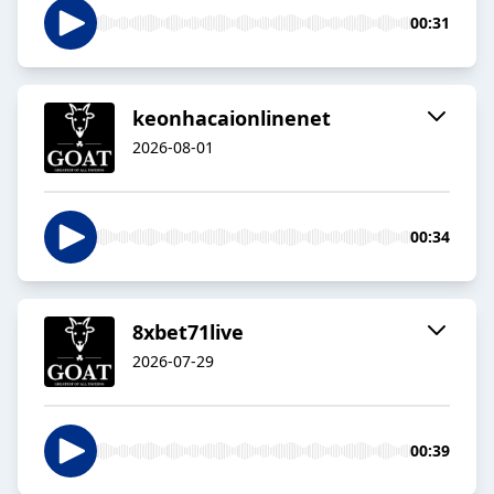
00:31
keonhacaionlinenet
2026-08-01
00:34
8xbet71live
2026-07-29
00:39