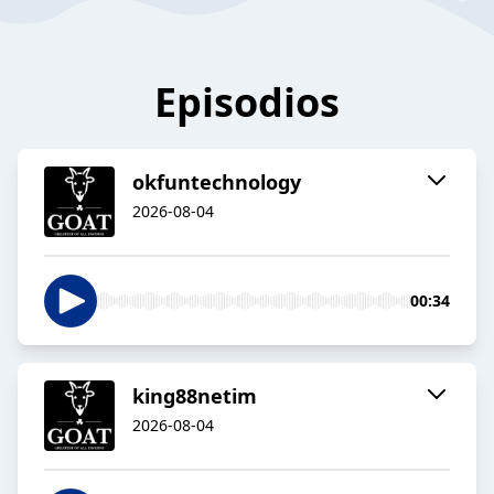
Episodios
okfuntechnology
2026-08-04
00:34
king88netim
2026-08-04