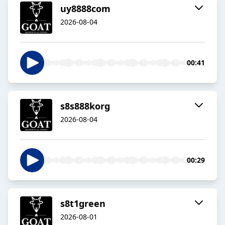
uy8888com
2026-08-04
00:41
s8s888korg
2026-08-04
00:29
s8t1green
2026-08-01