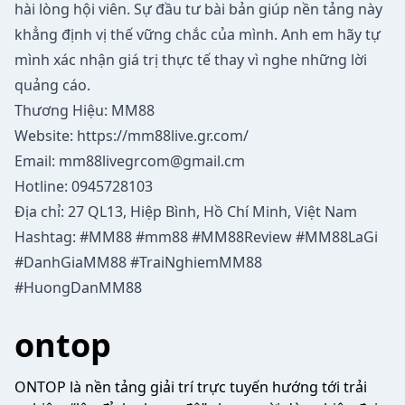
hài lòng hội viên. Sự đầu tư bài bản giúp nền tảng này
khẳng định vị thế vững chắc của mình. Anh em hãy tự
mình xác nhận giá trị thực tế thay vì nghe những lời
quảng cáo.
Thương Hiệu: MM88
Website:
https://mm88live.gr.com/
Email:
mm88livegrcom@gmail.cm
Hotline: 0945728103
Địa chỉ: 27 QL13, Hiệp Bình, Hồ Chí Minh, Việt Nam
Hashtag: #MM88 #mm88 #MM88Review #MM88LaGi
#DanhGiaMM88 #TraiNghiemMM88
#HuongDanMM88
ontop
ONTOP là nền tảng giải trí trực tuyến hướng tới trải