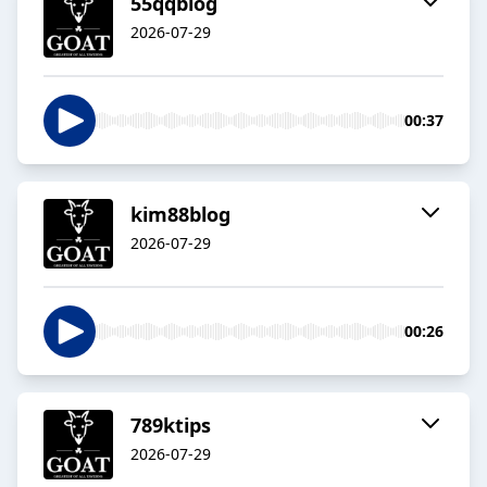
55qqblog
2026-07-29
00:37
kim88blog
2026-07-29
00:26
789ktips
2026-07-29