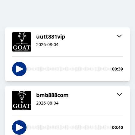
uutt881vip
2026-08-04
00:39
bmb888com
2026-08-04
00:40