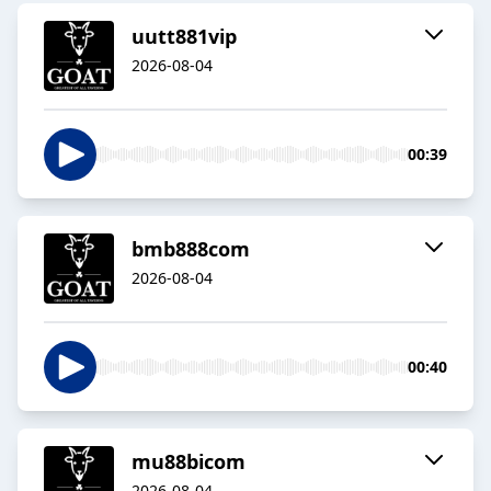
uutt881vip
2026-08-04
00:39
bmb888com
2026-08-04
00:40
mu88bicom
2026-08-04