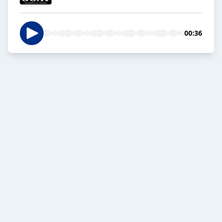
00:36