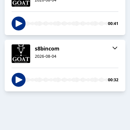
00:41
s8bincom
2026-08-04
00:32