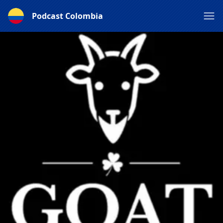
Podcast Colombia