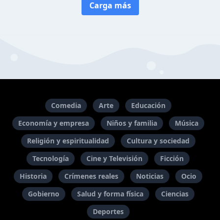
Carga más
Comedia
Arte
Educación
Economía y empresa
Niños y familia
Música
Religión y espiritualidad
Cultura y sociedad
Tecnología
Cine y Televisión
Ficción
Historia
Crímenes reales
Noticias
Ocio
Gobierno
Salud y forma física
Ciencias
Deportes