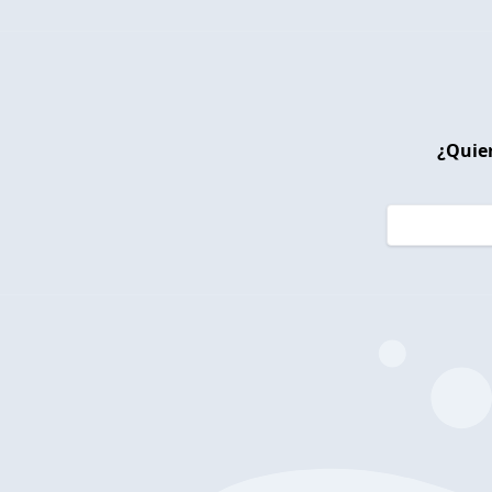
¿Quier