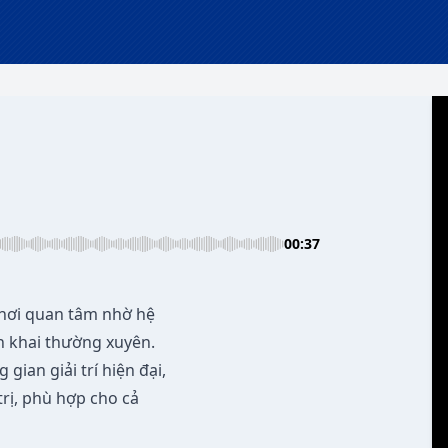
00:37
 chơi quan tâm nhờ hệ
n khai thường xuyên.
ian giải trí hiện đại,
rị, phù hợp cho cả