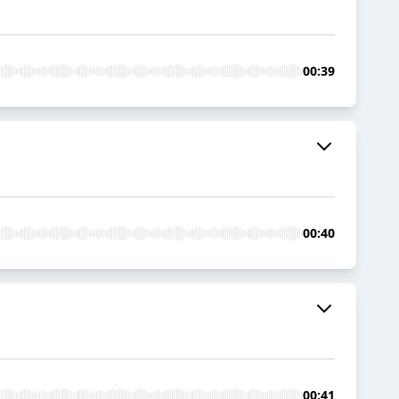
00:39
00:40
00:41