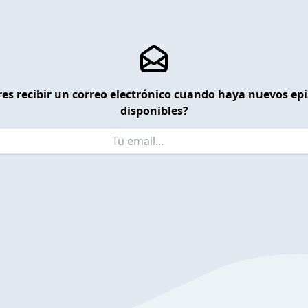
es recibir un correo electrónico cuando haya nuevos ep
disponibles?