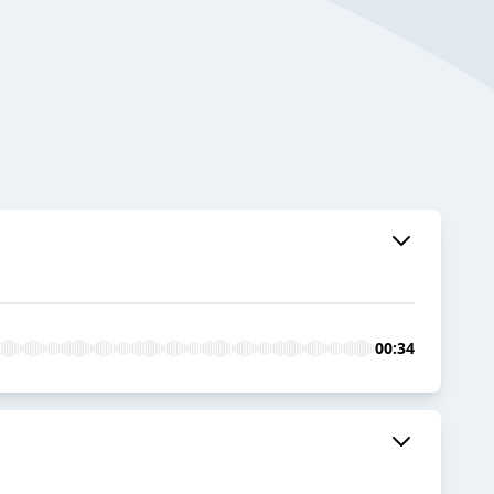
00:34