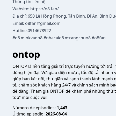
Thông tin liên hệ
Website:
https://o8.fan/
Địa chỉ: 650 Lê Hồng Phong, Tân Bình, Dĩ An, Bình D
Email:
o8fan@gmail.com
Hotline:0914678922
#o8 #linkvaoo8 #nhacaio8 #trangchuo8 #o8fan
ontop
ONTOP là nền tảng giải trí trực tuyến hướng tới trả
dùng hiện đại. Với giao diện mượt, tốc độ tải nhanh
giúp bạn kết nối, thư giãn và cạnh tranh lành mạnh
tế, chăm sóc khách hàng 24/7 và chính sách minh bạ
dễ dàng. Tham gia ONTOP để khám phá những thử th
top” mọi cuộc vui!
Número de episodios:
1,443
Último episodio:
2026-08-04