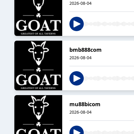
2026-08-04
bmb888com
2026-08-04
mu88bicom
2026-08-04