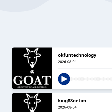
okfuntechnology
2026-08-04
king88netim
2026-08-04