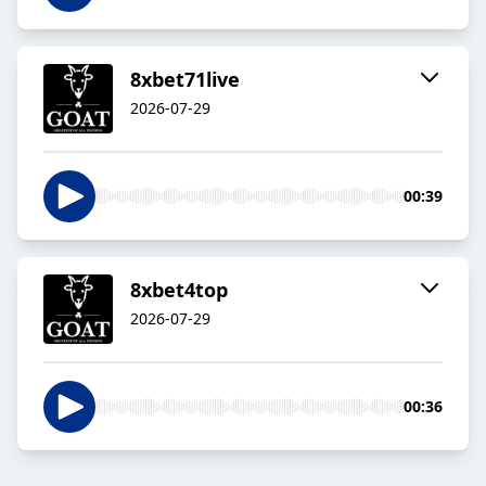
8xbet71live
2026-07-29
00:39
8xbet4top
2026-07-29
00:36