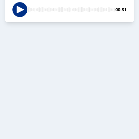
00:31