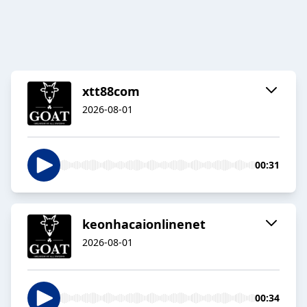
xtt88com
2026-08-01
00:31
keonhacaionlinenet
2026-08-01
00:34