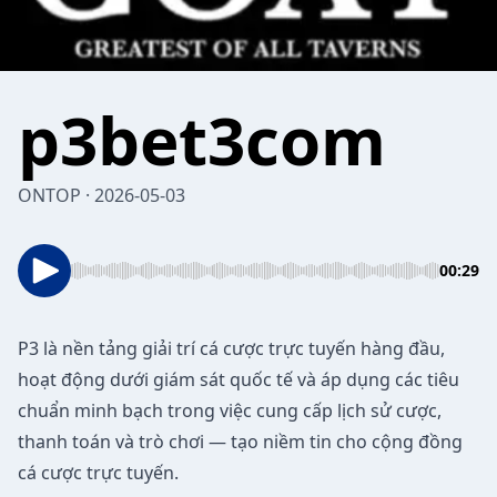
p3bet3com
ONTOP · 2026-05-03
00:29
P3
là nền tảng giải trí cá cược trực tuyến hàng đầu,
hoạt động dưới giám sát quốc tế và áp dụng các tiêu
chuẩn minh bạch trong việc cung cấp lịch sử cược,
thanh toán và trò chơi — tạo niềm tin cho cộng đồng
cá cược trực tuyến.