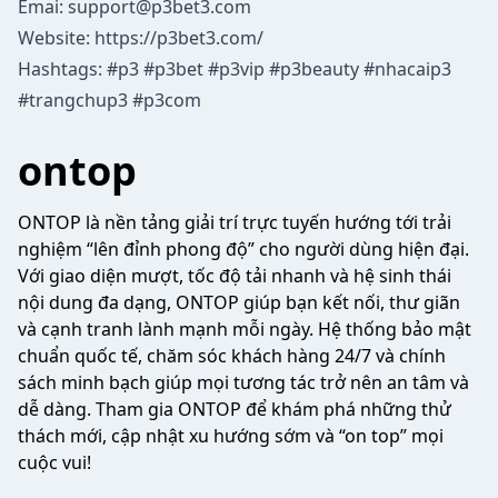
Emai:
support@p3bet3.com
Website:
https://p3bet3.com/
Hashtags: #p3 #p3bet #p3vip #p3beauty #nhacaip3
#trangchup3 #p3com
ontop
ONTOP là nền tảng giải trí trực tuyến hướng tới trải
nghiệm “lên đỉnh phong độ” cho người dùng hiện đại.
Với giao diện mượt, tốc độ tải nhanh và hệ sinh thái
nội dung đa dạng, ONTOP giúp bạn kết nối, thư giãn
và cạnh tranh lành mạnh mỗi ngày. Hệ thống bảo mật
chuẩn quốc tế, chăm sóc khách hàng 24/7 và chính
sách minh bạch giúp mọi tương tác trở nên an tâm và
dễ dàng. Tham gia ONTOP để khám phá những thử
thách mới, cập nhật xu hướng sớm và “on top” mọi
cuộc vui!