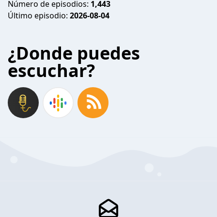
Número de episodios:
1,443
Último episodio:
2026-08-04
¿Donde puedes
escuchar?