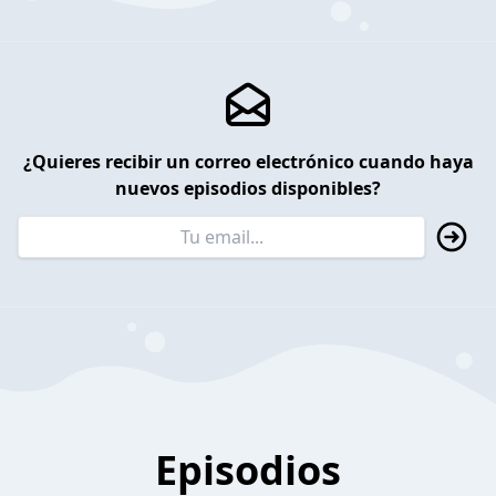
¿Quieres recibir un correo electrónico cuando haya
nuevos episodios disponibles?
Episodios