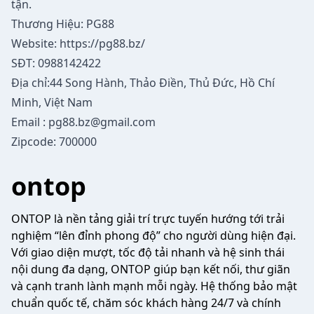
tận.
Thương Hiệu: PG88
Website:
https://pg88.bz/
SĐT: 0988142422
Địa chỉ:44 Song Hành, Thảo Điền, Thủ Đức, Hồ Chí
Minh, Việt Nam
Email :
pg88.bz@gmail.com
Zipcode: 700000
ontop
ONTOP là nền tảng giải trí trực tuyến hướng tới trải
nghiệm “lên đỉnh phong độ” cho người dùng hiện đại.
Với giao diện mượt, tốc độ tải nhanh và hệ sinh thái
nội dung đa dạng, ONTOP giúp bạn kết nối, thư giãn
và cạnh tranh lành mạnh mỗi ngày. Hệ thống bảo mật
chuẩn quốc tế, chăm sóc khách hàng 24/7 và chính