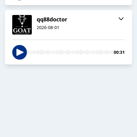
qq88doctor
2026-08-01
00:31