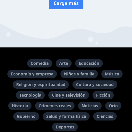
Carga más
Comedia
Arte
Educación
Economía y empresa
Niños y familia
Música
Religión y espiritualidad
Cultura y sociedad
Tecnología
Cine y Televisión
Ficción
Historia
Crímenes reales
Noticias
Ocio
Gobierno
Salud y forma física
Ciencias
Deportes