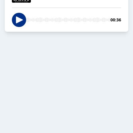
00:36