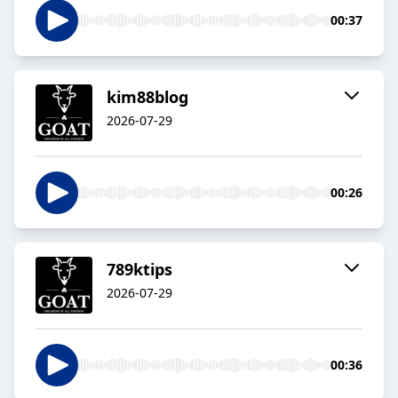
00:37
kim88blog
2026-07-29
00:26
789ktips
2026-07-29
00:36