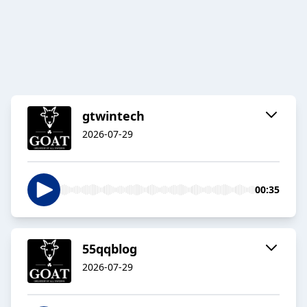
gtwintech
2026-07-29
00:35
55qqblog
2026-07-29