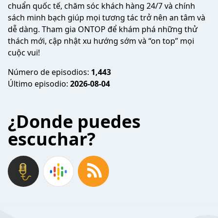
chuẩn quốc tế, chăm sóc khách hàng 24/7 và chính
sách minh bạch giúp mọi tương tác trở nên an tâm và
dễ dàng. Tham gia ONTOP để khám phá những thử
thách mới, cập nhật xu hướng sớm và “on top” mọi
cuộc vui!
Número de episodios:
1,443
Último episodio:
2026-08-04
¿Donde puedes
escuchar?