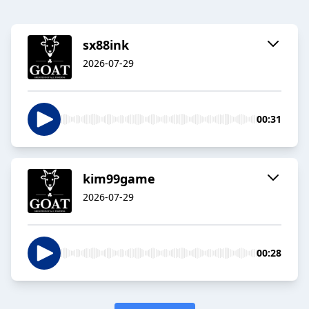
sx88ink
2026-07-29
00:31
kim99game
2026-07-29
00:28