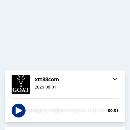
xtt88com
2026-08-01
00:31