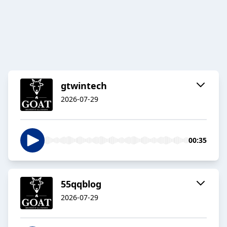
gtwintech
2026-07-29
00:35
55qqblog
2026-07-29