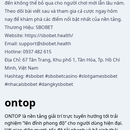
đến không thể bỏ qua cho người chơi mới lẫn lâu năm.
Theo dõi bài viết sau và tham gia cá cược ngay hôm
nay để khám phá các điểm nổi bật nhất của nền tảng.
Thương Hiệu: SBOBET
Website:
https://sbobet.health/
Email:
support@sbobet.health
Hotline: 0937 482 615
Địa Chỉ: 67 Tân Trang, Khu phố 1, Tân Hòa, Tp. Hồ Chí
Minh, Việt Nam
Hashtag: #sbobet #sbobetcasino #slotgamesbobet
#nhacaisbobet #dangkysbobet
ontop
ONTOP là nền tảng giải trí trực tuyến hướng tới trải
nghiệm “lên đỉnh phong độ” cho người dùng hiện đại.