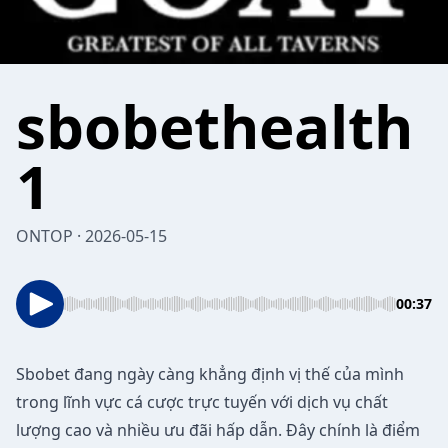
sbobethealth
1
ONTOP · 2026-05-15
00:37
Sbobet
đang ngày càng khẳng định vị thế của mình
trong lĩnh vực cá cược trực tuyến với dịch vụ chất
lượng cao và nhiều ưu đãi hấp dẫn. Đây chính là điểm