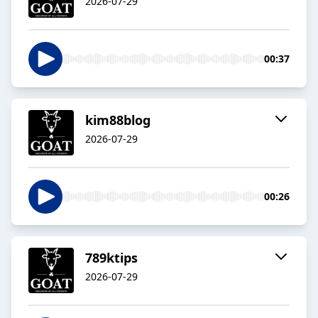
2026-07-29
00:37
kim88blog
2026-07-29
00:26
789ktips
2026-07-29