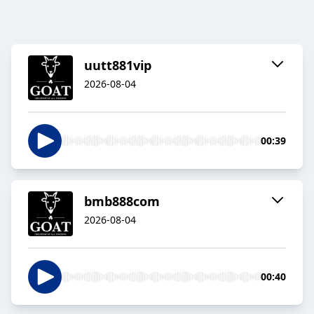
uutt881vip
2026-08-04
00:39
bmb888com
2026-08-04
00:40