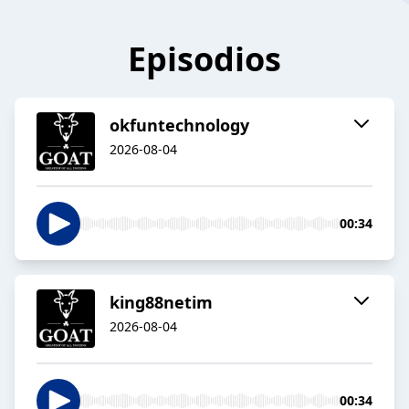
Episodios
okfuntechnology
2026-08-04
00:34
king88netim
2026-08-04
00:34