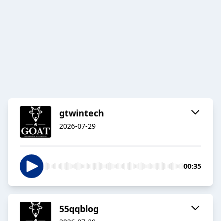
gtwintech
2026-07-29
00:35
55qqblog