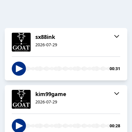
sx88ink
2026-07-29
00:31
kim99game
2026-07-29
00:28