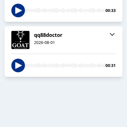
00:33
qq88doctor
2026-08-01
00:31