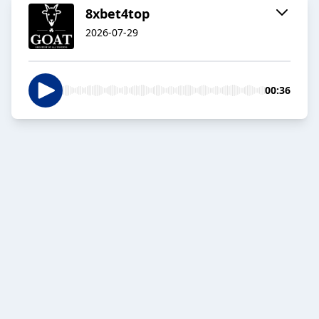
8xbet4top
2026-07-29
00:36