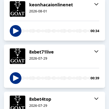
keonhacaionlinenet
2026-08-01
00:34
8xbet71live
2026-07-29
00:39
8xbet4top
2026-07-29