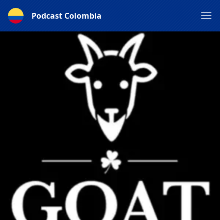
Podcast Colombia