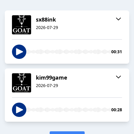
sx88ink
2026-07-29
00:31
kim99game
2026-07-29
00:28