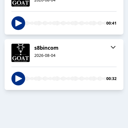
00:41
s8bincom
2026-08-04
00:32