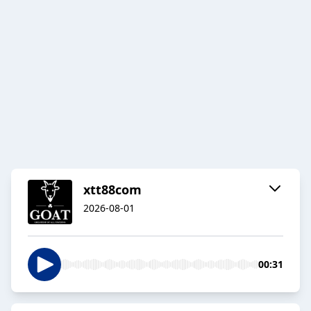
xtt88com
2026-08-01
00:31