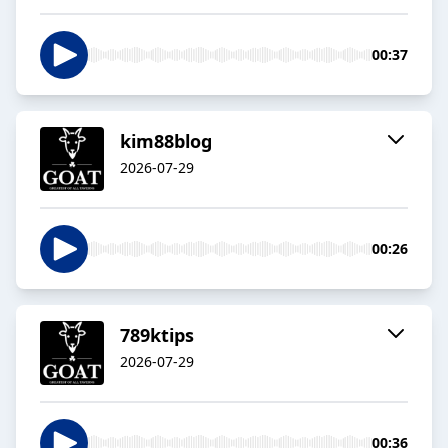
00:37
kim88blog
2026-07-29
00:26
789ktips
2026-07-29
00:36