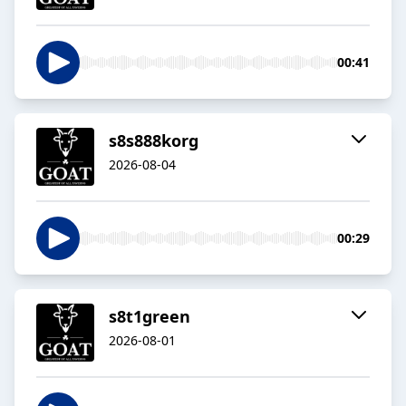
00:41
s8s888korg
2026-08-04
00:29
s8t1green
2026-08-01