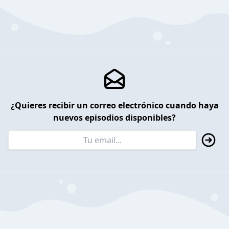
¿Quieres recibir un correo electrónico cuando haya
nuevos episodios disponibles?