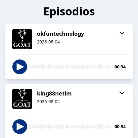
Episodios
okfuntechnology
2026-08-04
00:34
king88netim
2026-08-04
00:34