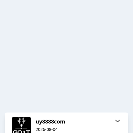
uy8888com
2026-08-04