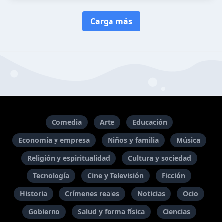
Carga más
Comedia
Arte
Educación
Economía y empresa
Niños y familia
Música
Religión y espiritualidad
Cultura y sociedad
Tecnología
Cine y Televisión
Ficción
Historia
Crímenes reales
Noticias
Ocio
Gobierno
Salud y forma física
Ciencias