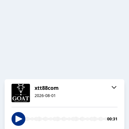
xtt88com
2026-08-01
00:31