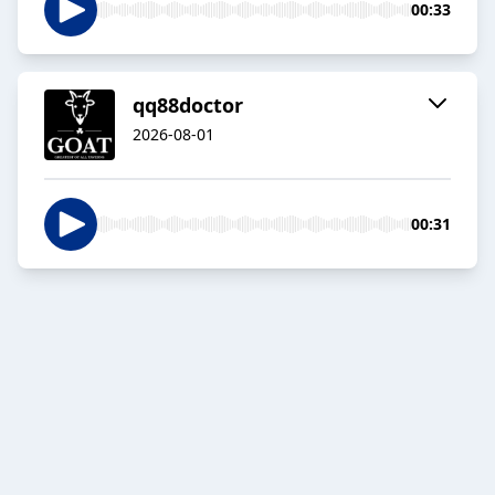
00:33
qq88doctor
2026-08-01
00:31