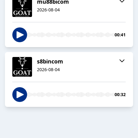
mu88bicom
2026-08-04
00:41
s8bincom
2026-08-04
00:32