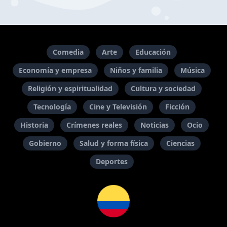
Comedia
Arte
Educación
Economía y empresa
Niños y familia
Música
Religión y espiritualidad
Cultura y sociedad
Tecnología
Cine y Televisión
Ficción
Historia
Crímenes reales
Noticias
Ocio
Gobierno
Salud y forma física
Ciencias
Deportes