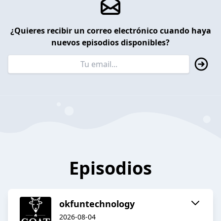
¿Quieres recibir un correo electrónico cuando haya
nuevos episodios disponibles?
Episodios
okfuntechnology
2026-08-04