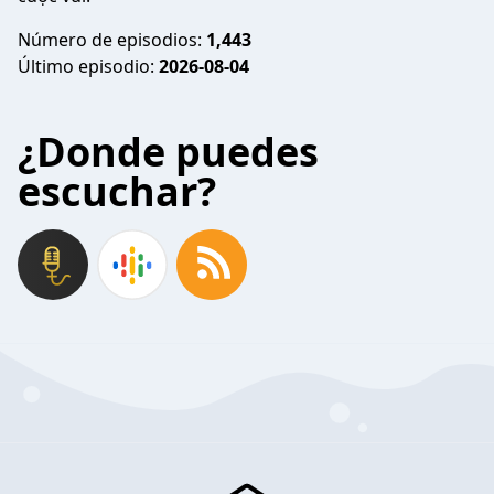
Número de episodios:
1,443
Último episodio:
2026-08-04
¿Donde puedes
escuchar?