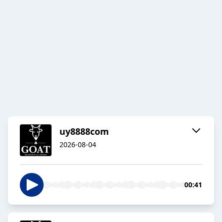
uy8888com
2026-08-04
00:41