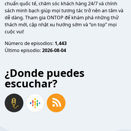
chuẩn quốc tế, chăm sóc khách hàng 24/7 và chính
sách minh bạch giúp mọi tương tác trở nên an tâm và
dễ dàng. Tham gia ONTOP để khám phá những thử
thách mới, cập nhật xu hướng sớm và “on top” mọi
cuộc vui!
Número de episodios:
1,443
Último episodio:
2026-08-04
¿Donde puedes
escuchar?