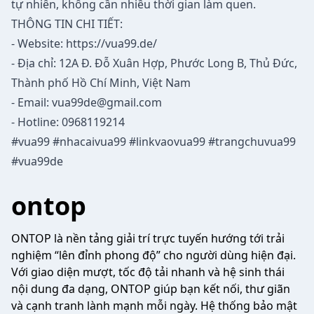
tự nhiên, không cần nhiều thời gian làm quen.
THÔNG TIN CHI TIẾT:
- Website:
https://vua99.de/
- Địa chỉ: 12A Đ. Đỗ Xuân Hợp, Phước Long B, Thủ Đức,
Thành phố Hồ Chí Minh, Việt Nam
- Email:
vua99de@gmail.com
- Hotline: 0968119214
#vua99 #nhacaivua99 #linkvaovua99 #trangchuvua99
#vua99de
ontop
ONTOP là nền tảng giải trí trực tuyến hướng tới trải
nghiệm “lên đỉnh phong độ” cho người dùng hiện đại.
Với giao diện mượt, tốc độ tải nhanh và hệ sinh thái
nội dung đa dạng, ONTOP giúp bạn kết nối, thư giãn
và cạnh tranh lành mạnh mỗi ngày. Hệ thống bảo mật