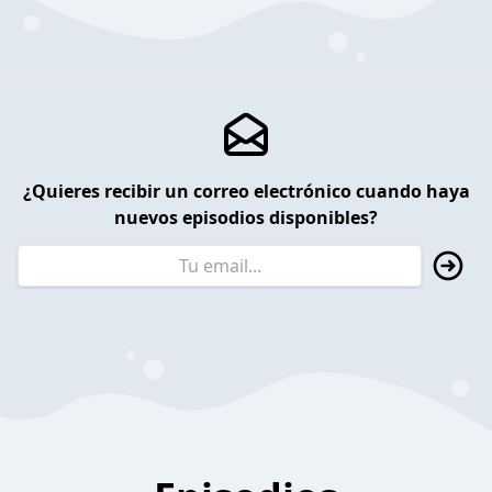
¿Quieres recibir un correo electrónico cuando haya
nuevos episodios disponibles?