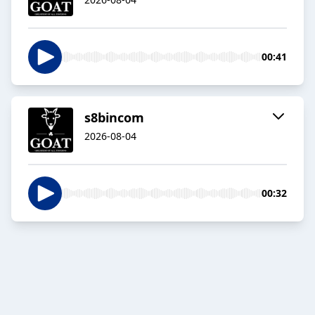
00:41
s8bincom
2026-08-04
00:32