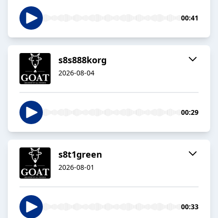
00:41
s8s888korg
2026-08-04
00:29
s8t1green
2026-08-01
00:33