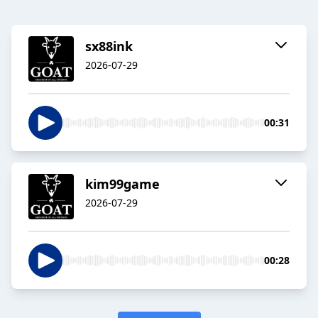
sx88ink
2026-07-29
00:31
kim99game
2026-07-29
00:28