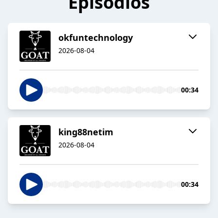
Episodios
okfuntechnology
2026-08-04
00:34
king88netim
2026-08-04
00:34