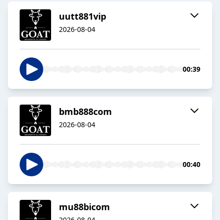
uutt881vip
2026-08-04
00:39
bmb888com
2026-08-04
00:40
mu88bicom
2026-08-04