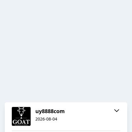
uy8888com
2026-08-04