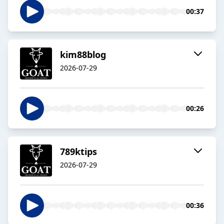
00:37
kim88blog
2026-07-29
00:26
789ktips
2026-07-29
00:36