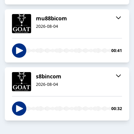
mu88bicom
2026-08-04
00:41
s8bincom
2026-08-04
00:32