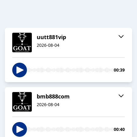
uutt881vip
2026-08-04
00:39
bmb888com
2026-08-04
00:40