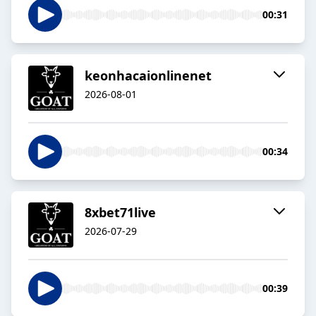
00:31
keonhacaionlinenet
2026-08-01
00:34
8xbet71live
2026-07-29
00:39