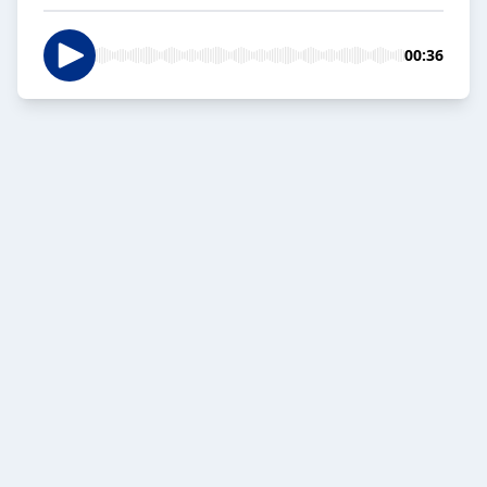
00:36