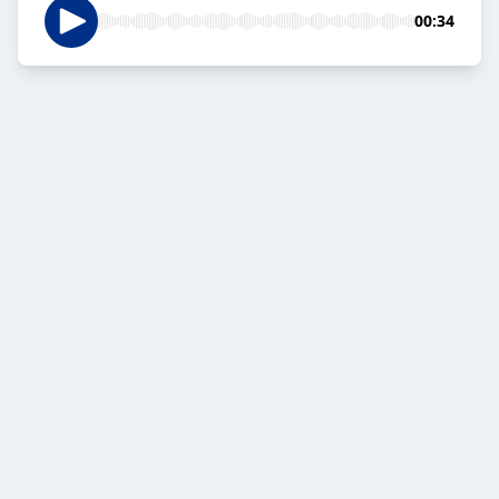
00:34