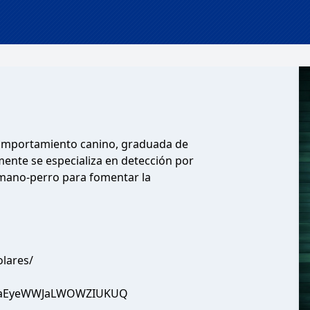
n comportamiento canino, graduada de
ente se especializa en detección por
umano-perro para fomentar la
lares/
TcxaEyeWWJaLWOWZIUKUQ