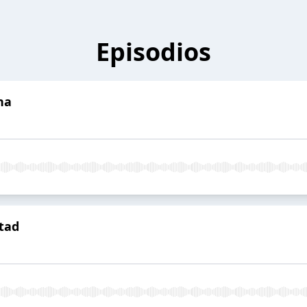
Episodios
na
rtad