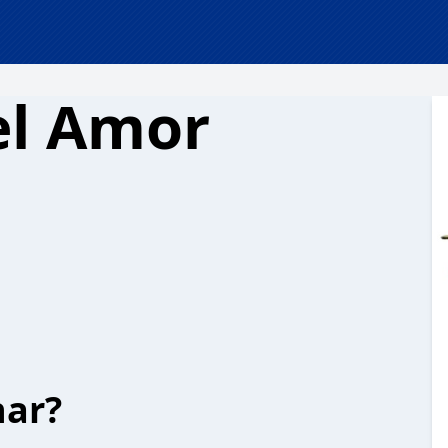
el Amor
har?