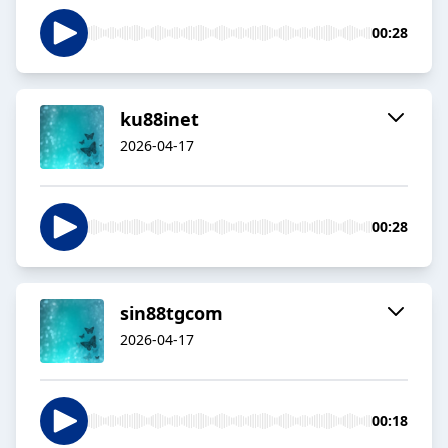
00:28
ku88inet
2026-04-17
00:28
sin88tgcom
2026-04-17
00:18