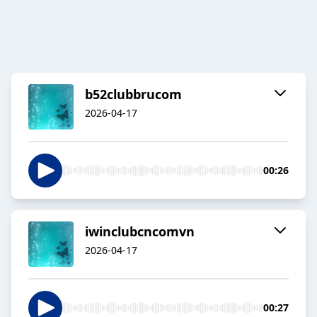
b52clubbrucom
2026-04-17
00:26
iwinclubcncomvn
2026-04-17
00:27