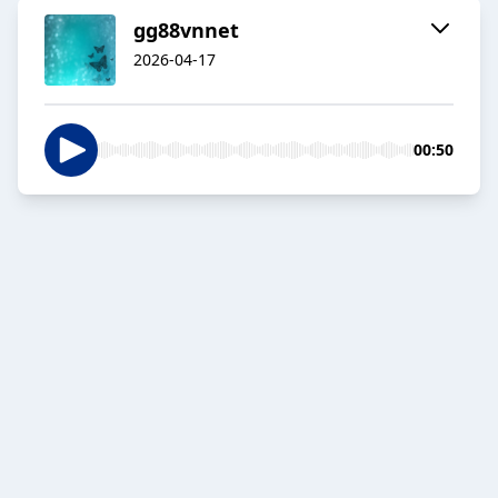
gg88vnnet
2026-04-17
00:50