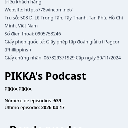
triệu khách hàng.
Website:
⁠https://78wincom.net/⁠
Trụ sở: 508 Đ. Lê Trọng Tấn, Tây Thạnh, Tân Phú, Hồ Chí
Minh, Việt Nam
Số điện thoại: 0905753246
Giấy phép quốc tế: Giấy phép tập đoàn giải trí Pagcor
(Phillippins )
Giấy chứng nhận: 067829371929 Cấp ngày 30/11/2024
PIKKA's Podcast
PIKKA PIKKA
Número de episodios:
639
Último episodio:
2026-04-17