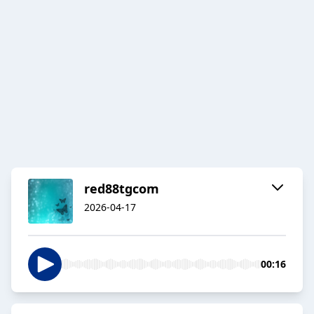
red88tgcom
2026-04-17
00:16