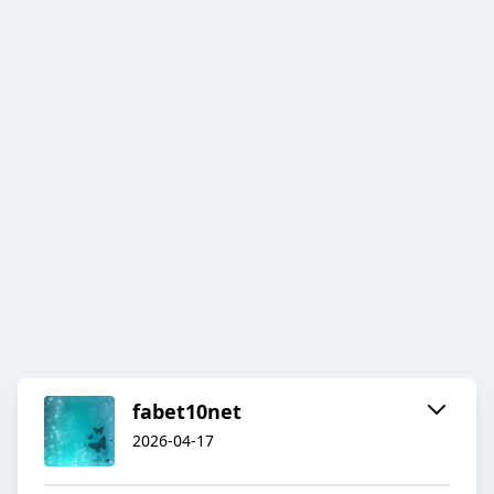
fabet10net
2026-04-17