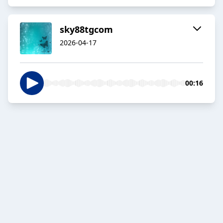
sky88tgcom
2026-04-17
00:16