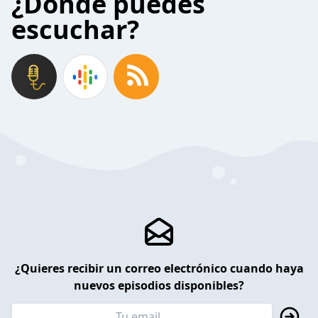
¿Donde puedes
escuchar?
¿Quieres recibir un correo electrónico cuando haya
nuevos episodios disponibles?