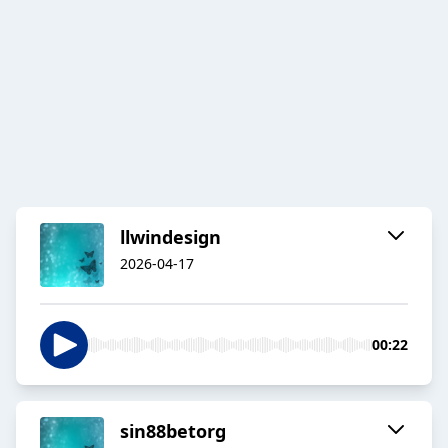
llwindesign
2026-04-17
00:22
sin88betorg