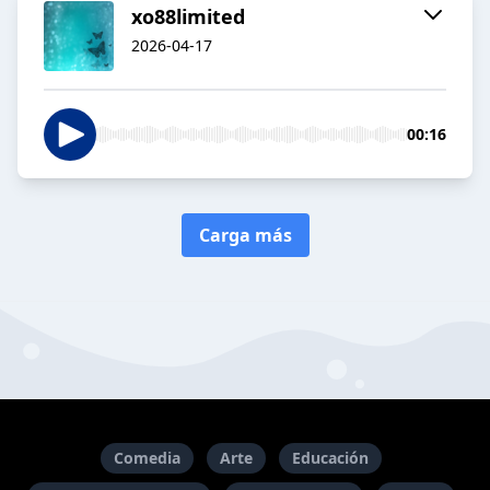
xo88limited
2026-04-17
00:16
Carga más
Comedia
Arte
Educación