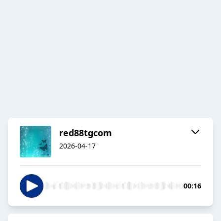
red88tgcom
2026-04-17
00:16