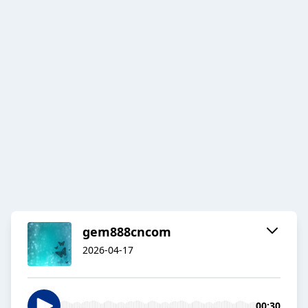
gem888cncom
2026-04-17
00:30