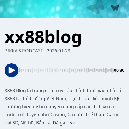
xx88blog
PIKKA'S PODCAST · 2026-01-23
00:30
XX88 Blog là trang chủ truy cập chính thức vào nhà cái
⁠XX88⁠
tại thì trường Việt Nam, trực thuộc liên minh KJC
thương hiệu uy tín chuyên cung cấp các dịch vụ cá
cược trực tuyến như Casino, Cá cược thể thao, Game
bài 3D, Nổ hũ, Bắn cá, Đá gà,...vv.