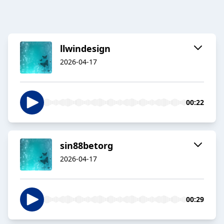
llwindesign
2026-04-17
00:22
sin88betorg
2026-04-17
00:29