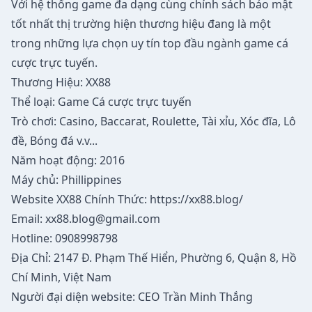
Với hệ thống game đa dạng cùng chính sách bảo mật
tốt nhất thị trường hiện thương hiệu đang là một
trong những lựa chọn uy tín top đầu ngành game cá
cược trực tuyến.
Thương Hiệu: XX88
Thể loại: Game Cá cược trực tuyến
Trò chơi: Casino, Baccarat, Roulette, Tài xỉu, Xóc đĩa, Lô
đề, Bóng đá v.v...
Năm hoạt động: 2016
Máy chủ: Phillippines
Website XX88 Chính Thức:
⁠https://xx88.blog/⁠
Email:
xx88.blog@gmail.com
Hotline: 0908998798
Địa Chỉ: 2147 Đ. Phạm Thế Hiển, Phường 6, Quận 8, Hồ
Chí Minh, Việt Nam
Người đại diện website: CEO Trần Minh Thắng