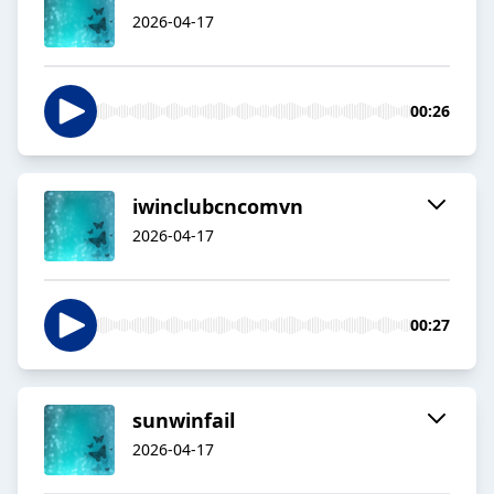
2026-04-17
00:26
iwinclubcncomvn
2026-04-17
00:27
sunwinfail
2026-04-17