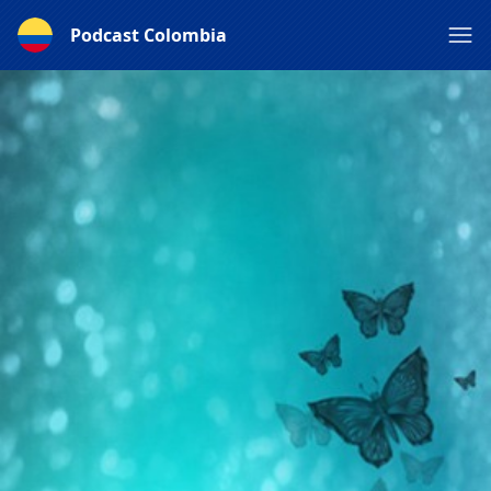
Podcast Colombia