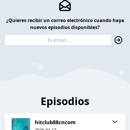
¿Quieres recibir un correo electrónico cuando haya
nuevos episodios disponibles?
Episodios
hitclub88cncom
2026-04-17