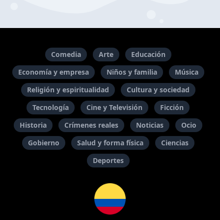
Comedia
Arte
Educación
Economía y empresa
Niños y familia
Música
Religión y espiritualidad
Cultura y sociedad
Tecnología
Cine y Televisión
Ficción
Historia
Crímenes reales
Noticias
Ocio
Gobierno
Salud y forma física
Ciencias
Deportes