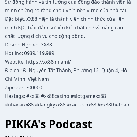
Sự đồng hành và tin tưởng của đông đảo thành viên là
minh chứng rõ ràng cho uy tín bền vững của nhà cái.
Đặc biệt, XX88 hiện là thành viên chính thức của liên
minh KJC, bảo đảm sự liên kết chặt chẽ và nâng cao
chất lượng dịch vụ cho cộng đồng.
Doanh Nghiệp: XX88
Hotline: 0939.119.989
Website:
⁠https://xx88.miami/⁠
Địa chỉ: Đ. Nguyễn Tất Thành, Phường 12, Quận 4, Hồ
Chí Minh, Việt Nam
Zipcode: 700000
Hastags: #xx88 #xx88casino #slotgamexx88
#nhacaixx88 #dangkyxx88 #cacuocxx88 #xx88thethao
PIKKA's Podcast