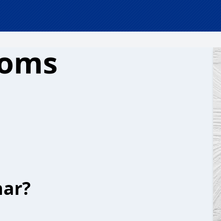
doms
har?