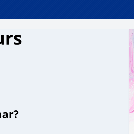
urs
har?